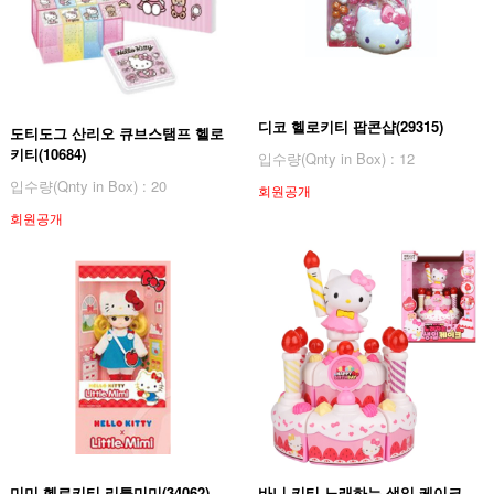
디코 헬로키티 팝콘샵(29315)
도티도그 산리오 큐브스탬프 헬로
키티(10684)
입수량(Qnty in Box) : 12
입수량(Qnty in Box) : 20
회원공개
회원공개
미미 헬로키티 리틀미미(34062)
바니 키티 노래하는 생일 케이크