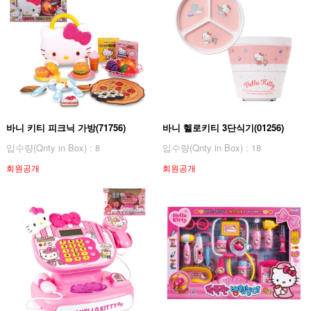
바니 키티 피크닉 가방(71756)
바니 헬로키티 3단식기(01256)
입수량(Qnty in Box) : 8
입수량(Qnty in Box) : 18
회원공개
회원공개