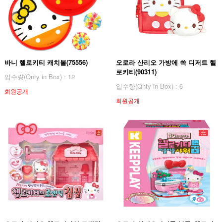
바니 헬로키티 캐치볼(75556)
오로라 산리오 가방에 쏙 디저트 헬
로키티(90311)
입수량(Qnty in Box) : 12
입수량(Qnty in Box) : 6
회원공개
회원공개