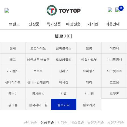
0
브랜드
신상품
특가상품
매장전용
게시판
이용안내
헬로키티
전체
고고다이노
넘버블록스
또봇
디즈니
레고
레인보우 버블젬
로보카폴리
메탈카드봇
미니특공대
미미월드
뽀로로
산리오
슈퍼윙스
시크릿쥬쥬
신비아파트
실바니안패밀리
위시캣
캐리
코코몽
콩순이
콩지래빗
타요
티니핑
포켓몬
핑크퐁
한국사대모험
헬로키티
헬로카봇
신상품순
상품명순
인기순
베스트순
높은가격순
낮은가격순