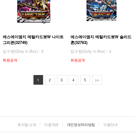
에스에이엠지 메탈카드봇W 나이트
에스에이엠지 메탈카드봇W 솔리드
그리폰(32749)
혼(32763)
입수량(Qnty in Box) : 5
입수량(Qnty in Box) : 4
회원공개
회원공개
1
2
3
4
5
>>
토이탑 소개
이용약관
개인정보처리방침
이용안내