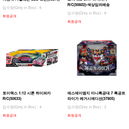
R/C(50602)-색상임의배송
입수량(Qnty in Box) : 6
입수량(Qnty in Box) : 6
회원공개
회원공개
토이맥스 1:12 시론 하이퍼카
에스에이엠지 미니특공대 7 특공트
R/C(50633)
라이가 레거시에디션(37805)
입수량(Qnty in Box) : 4
입수량(Qnty in Box) : 3
회원공개
회원공개