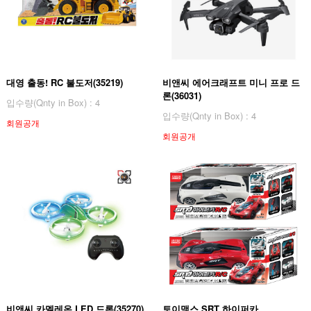
대영 출동! RC 불도저(35219)
비앤씨 에어크래프트 미니 프로 드
론(36031)
입수량(Qnty in Box) : 4
입수량(Qnty in Box) : 4
회원공개
회원공개
비앤씨 카멜레온 LED 드론(35270)
토이맥스 SRT 하이퍼카