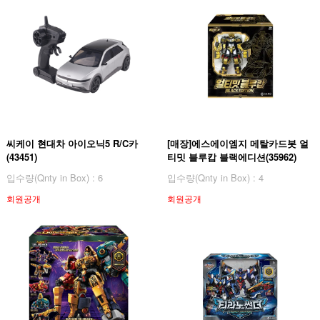
씨케이 현대차 아이오닉5 R/C카
[매장]에스에이엠지 메탈카드봇 얼
(43451)
티밋 블루캅 블랙에디션(35962)
입수량(Qnty in Box) : 6
입수량(Qnty in Box) : 4
회원공개
회원공개