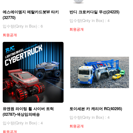
에스에이엠지 메탈카드봇W 타키
반디 크로커다일 무선(24225)
(32770)
입수량(Qnty in Box) : 4
입수량(Qnty in Box) : 6
회원공개
회원공개
유앤원 라이팅 휠 사이버 트럭
토이세븐 카 캐리어 RC(40295)
(02787)-색상임의배송
입수량(Qnty in Box) : 4
입수량(Qnty in Box) : 4
회원공개
회원공개