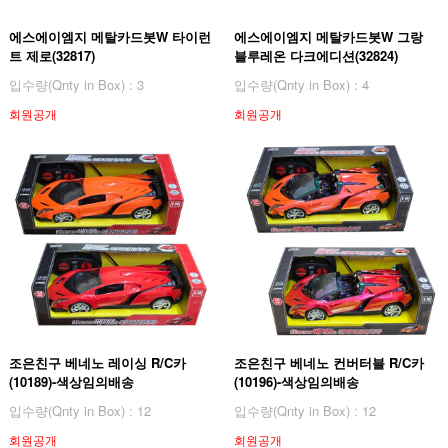
에스에이엠지 메탈카드봇W 타이런
에스에이엠지 메탈카드봇W 그랑
트 제로(32817)
블루레온 다크에디션(32824)
입수량(Qnty in Box) : 3
입수량(Qnty in Box) : 4
회원공개
회원공개
조은친구 베네노 레이싱 R/C카
조은친구 베네노 컨버터블 R/C카
(10189)-색상임의배송
(10196)-색상임의배송
입수량(Qnty in Box) : 12
입수량(Qnty in Box) : 12
회원공개
회원공개