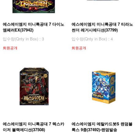
에스에이엠지 미니특공대 7 다이노
에스에이엠지 미니특공대 7 티라노
엠페러EX(37942)
썬더 레거시에디션(37799)
입수량(Qnty in Box) : 3
입수량(Qnty in Box) : 4
회원공개
회원공개
에스에이엠지 미니특공대 7 렉스카
에스에이엠지 메탈카드봇S 랜덤블
이저 블랙에디션(37508)
록스 9종(37492)-랜덤발송