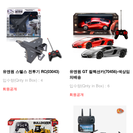
유앤원 스텔스 전투기 RC(03043)
유앤원 GT 컬렉션카(70456)-색상임
의배송
입수량(Qnty in Box) : 4
입수량(Qnty in Box) : 6
회원공개
회원공개