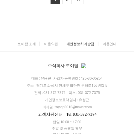
토이탑 소개
이용약관
개인정보처리방침
이용안내
주식회사 토이탑
대표 : 유용근
사업자 등록번호 : 125-86-05254
주소 : 경기도 화성시 만세구 팔탄면 무하로156번길 5
전화 : 031-372-7374
팩스 : 031-372-7375
개인정보보호책임자 : 유성근
이메일 :
toytop2012@naver.com
고객지원센터
Tel 031-372-7374
평일 10:00 ~ 17:00
주말 및 공휴일 휴무