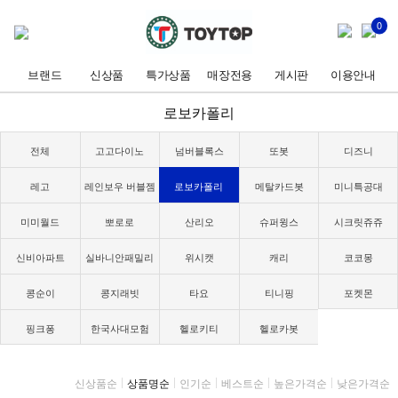
0
브랜드
신상품
특가상품
매장전용
게시판
이용안내
로보카폴리
전체
고고다이노
넘버블록스
또봇
디즈니
레고
레인보우 버블젬
로보카폴리
메탈카드봇
미니특공대
미미월드
뽀로로
산리오
슈퍼윙스
시크릿쥬쥬
신비아파트
실바니안패밀리
위시캣
캐리
코코몽
콩순이
콩지래빗
타요
티니핑
포켓몬
핑크퐁
한국사대모험
헬로키티
헬로카봇
신상품순
상품명순
인기순
베스트순
높은가격순
낮은가격순