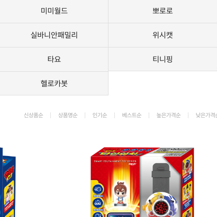
미미월드
뽀로로
가격 변동
상품 자료실
실바니안패밀리
위시캣
타요
티니핑
헬로카봇
신상품순
상품명순
인기순
베스트순
높은가격순
낮은가격