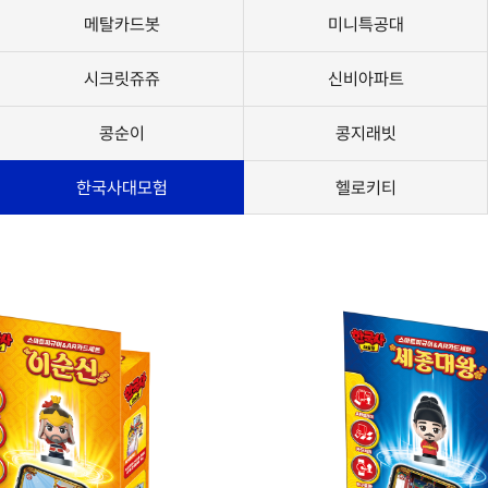
메탈카드봇
미니특공대
시크릿쥬쥬
신비아파트
콩순이
콩지래빗
한국사대모험
헬로키티