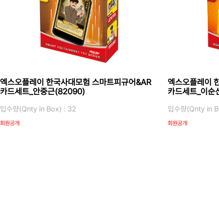
엑스오플레이 한국사대모험 스마트피규어&AR
엑스오플레이 
카드세트_안중근(82090)
카드세트_이순신(
입수량(Qnty in Box) : 32
입수량(Qnty in Bo
회원공개
회원공개