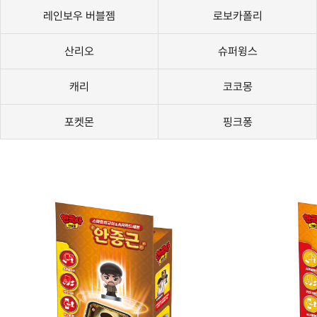
레인보우 버블젬
로보카폴리
산리오
슈퍼윙스
캐리
코코몽
포켓몬
핑크퐁