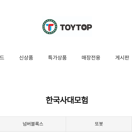
드
신상품
특가상품
매장전용
게시판
조종
교육/놀이
시즌/팬시잡화
매장전용
봇
블럭/레고
팬시
한국사대모험
보드/퍼즐
잡화
구
도서/문구
시즌[여름]
넘버블록스
또봇
놀이
시즌[겨울]