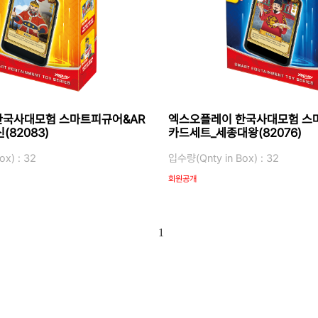
한국사대모험 스마트피규어&AR
엑스오플레이 한국사대모험 스
82083)
카드세트_세종대왕(82076)
x) : 32
입수량(Qnty in Box) : 32
회원공개
1