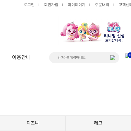
로그인
회원가입
마이페이지
주문내역
고객센
이용안내
상품
게시판
공지사항
FAQ
Q&A
디즈니
레고
입고/품절