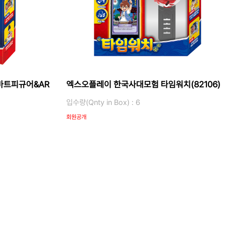
마트피규어&AR
엑스오플레이 한국사대모험 타임워치(82106)
입수량(Qnty in Box) : 6
회원공개