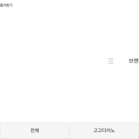
즐겨찾기
브랜
캐릭터
액션/
RC/로
자동차
승용완
전체
고고다이노