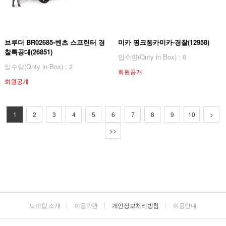
브루더 BR02685-벤츠 스프린터 경
미카 핑크퐁카미카-경찰(12958)
찰특공대(26851)
입수량(Qnty in Box) : 6
입수량(Qnty in Box) : 2
회원공개
회원공개
1
2
3
4
5
6
7
8
9
10
>
>>
토이탑 소개
이용약관
개인정보처리방침
이용안내