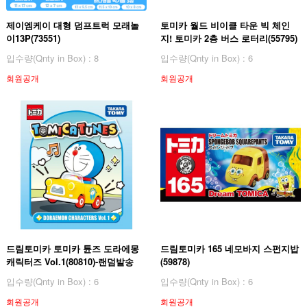
제이엠케이 대형 덤프트럭 모래놀
토미카 월드 비이클 타운 빅 체인
이13P(73551)
지! 토미카 2층 버스 로터리(55795)
입수량(Qnty in Box) : 8
입수량(Qnty in Box) : 6
회원공개
회원공개
드림토미카 토미카 튠즈 도라에몽
드림토미카 165 네모바지 스펀지밥
캐릭터즈 Vol.1(80810)-랜덤발송
(59878)
입수량(Qnty in Box) : 6
입수량(Qnty in Box) : 6
회원공개
회원공개