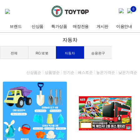
0
브랜드
신상품
특가상품
매장전용
게시판
이용안내
자동차
전체
RC/로봇
자동차
승용완구
신상품순
상품명순
인기순
베스트순
높은가격순
낮은가격순