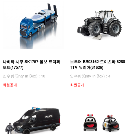
나비타 시쿠 SK1757-볼보 트럭과
브루더 BR03162-도이츠파 8280
보트(17577)
TTV 워리어(31626)
입수량(Qnty in Box) : 10
입수량(Qnty in Box) : 4
회원공개
회원공개