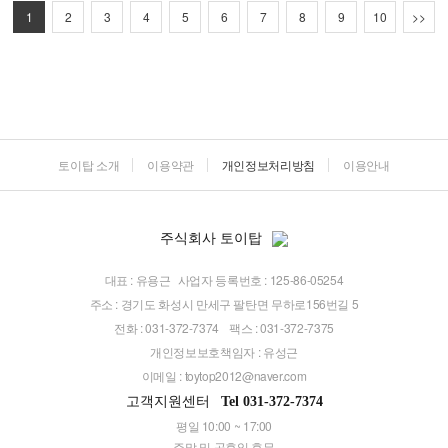
1
2
3
4
5
6
7
8
9
10
>>
토이탑 소개
이용약관
개인정보처리방침
이용안내
주식회사 토이탑
대표 : 유용근
사업자 등록번호 : 125-86-05254
주소 : 경기도 화성시 만세구 팔탄면 무하로156번길 5
전화 : 031-372-7374
팩스 : 031-372-7375
개인정보보호책임자 : 유성근
이메일 :
toytop2012@naver.com
고객지원센터
Tel 031-372-7374
평일 10:00 ~ 17:00
주말 및 공휴일 휴무