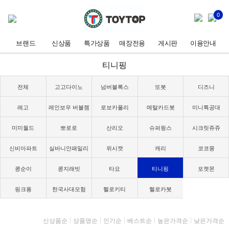
0
브랜드
신상품
특가상품
매장전용
게시판
이용안내
티니핑
전체
고고다이노
넘버블록스
또봇
디즈니
레고
레인보우 버블젬
로보카폴리
메탈카드봇
미니특공대
미미월드
뽀로로
산리오
슈퍼윙스
시크릿쥬쥬
신비아파트
실바니안패밀리
위시캣
캐리
코코몽
콩순이
콩지래빗
타요
티니핑
포켓몬
핑크퐁
한국사대모험
헬로키티
헬로카봇
신상품순
상품명순
인기순
베스트순
높은가격순
낮은가격순