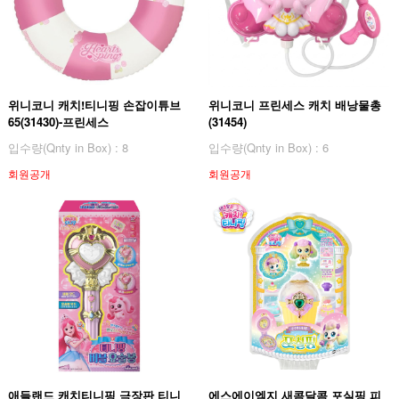
위니코니 캐치!티니핑 손잡이튜브
위니코니 프린세스 캐치 배낭물총
65(31430)-프린세스
(31454)
입수량(Qnty in Box) : 8
입수량(Qnty in Box) : 6
회원공개
회원공개
애들랜드 캐치티니핑 극장판 티니
에스에이엠지 새콤달콤 포실핑 피