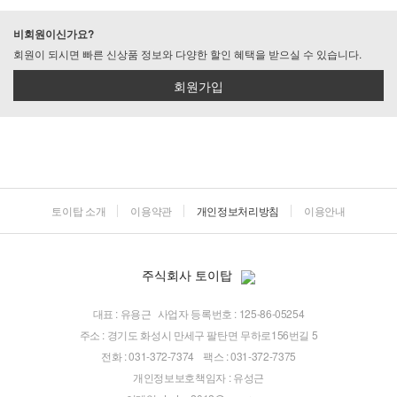
비회원이신가요?
회원이 되시면 빠른 신상품 정보와 다양한 할인 혜택을 받으실 수 있습니다.
회원가입
토이탑 소개
이용약관
개인정보처리방침
이용안내
주식회사 토이탑
대표 : 유용근
사업자 등록번호 : 125-86-05254
주소 : 경기도 화성시 만세구 팔탄면 무하로156번길 5
전화 : 031-372-7374
팩스 : 031-372-7375
개인정보보호책임자 : 유성근