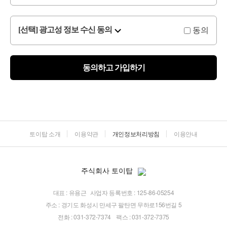
동의
[선택] 광고성 정보 수신 동의
동의하고 가입하기
토이탑 소개
이용약관
개인정보처리방침
이용안내
주식회사 토이탑
대표 : 유용근
사업자 등록번호 : 125-86-05254
주소 : 경기도 화성시 만세구 팔탄면 무하로156번길 5
전화 : 031-372-7374
팩스 : 031-372-7375