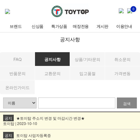
0
브랜드
신상품
특가상품
매장전용
게시판
이용안내
공지사항
FAQ
공지사항
상품/기타문의
취소문의
반품문의
교환문의
입고품절
가격변동
온라인가이드
검색
공지
★토이탑 주소지 변경 및 마감시간 변경★
토이탑 | 2023-10-10
공지
토이탑 사업자등록증