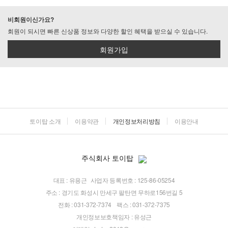
비회원이신가요?
회원이 되시면 빠른 신상품 정보와 다양한 할인 혜택을 받으실 수 있습니다.
회원가입
토이탑 소개
이용약관
개인정보처리방침
이용안내
주식회사 토이탑
대표 : 유용근
사업자 등록번호 : 125-86-05254
주소 : 경기도 화성시 만세구 팔탄면 무하로156번길 5
전화 : 031-372-7374
팩스 : 031-372-7375
개인정보보호책임자 : 유성근