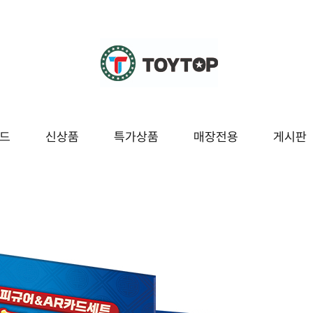
드
신상품
특가상품
매장전용
게시판
조종
교육/놀이
시즌/팬시잡화
매장전용
봇
블럭/레고
팬시
보드/퍼즐
잡화
구
도서/문구
시즌[여름]
놀이
시즌[겨울]