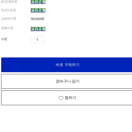
KC인증번호
가격 변동
바코드번호
소비자가격
18,000원
상품 자료실
판매가격
수량
바로 구매하기
장바구니 담기
찜하기