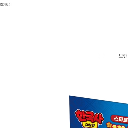
즐겨찾기
브랜
캐릭터
액션/
RC/로
자동차
승용완