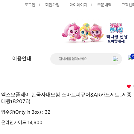
로그인
회원가입
마이페이지
주문내역
고객센
이용안내
상품
게시판
공지사항
엑스오플레이 한국사대모험 스마트피규어&AR카드세트_세종
대왕(82076)
FAQ
입수량(Qnty in Box) : 32
Q&A
온라인가이드 14,900
입고/품절