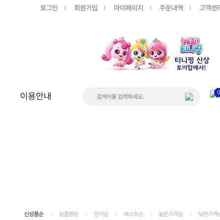
로그인
회원가입
마이페이지
주문내역
고객센
이용안내
상품
게시판
공지사항
FAQ
Q&A
입고/품절
신상품순
상품명순
인기순
베스트순
높은가격순
낮은가격