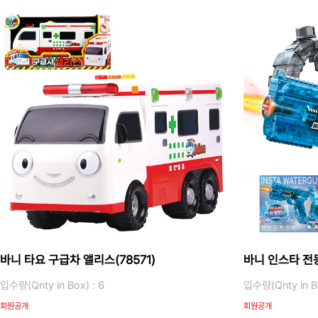
바니 타요 구급차 앨리스(78571)
바니 인스타 전동
입수량(Qnty in Box) : 6
입수량(Qnty in Bo
회원공개
회원공개