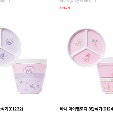
x) : 1
입수량(Qnty in Box) : 1
회원공개
식기(01232)
바니 마이멜로디 3단식기(0124