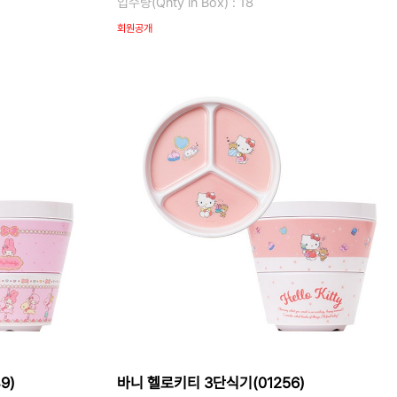
입수량(Qnty in Box) : 18
회원공개
9)
바니 헬로키티 3단식기(01256)