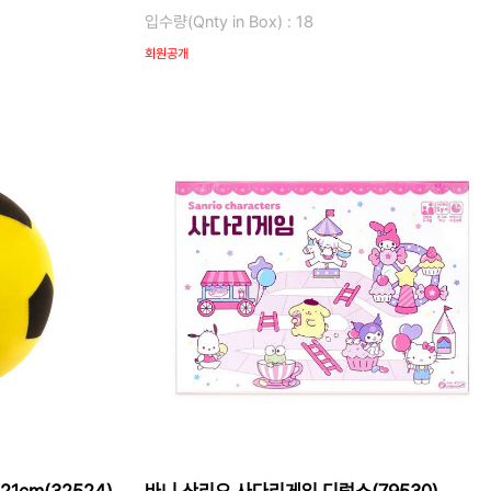
입수량(Qnty in Box) : 18
회원공개