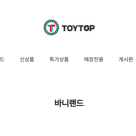
드
신상품
특가상품
매장전용
게시판
조종
교육/놀이
시즌/팬시잡화
매장전용
봇
블럭/레고
팬시
바니랜드
보드/퍼즐
잡화
구
도서/문구
시즌[여름]
놀이
시즌[겨울]