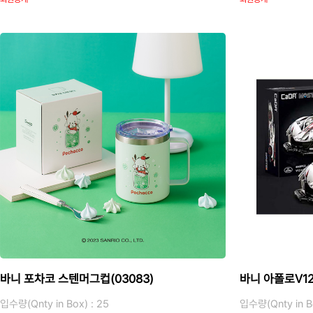
바니 포차코 스텐머그컵(03083)
바니 아폴로V12
입수량(Qnty in Box) : 25
입수량(Qnty in Bo