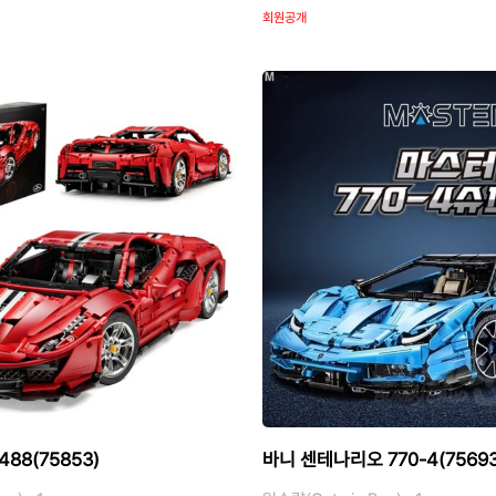
회원공개
88(75853)
바니 센테나리오 770-4(75693