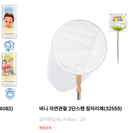
가격 변동
상품 자료실
092)
바니 자연관찰 2단스텐 잠자리채(32555)
입수량(Qnty in Box) : 24
회원공개