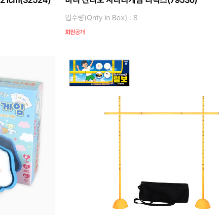
1cm(32524)
바니 산리오 사다리게임 디럭스(79530)
입수량(Qnty in Box) : 8
회원공개