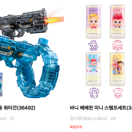
 워터건(36492)
바니 베베핀 미니 스탬프세트(34
x) : 12
입수량(Qnty in Box) : 24
회원공개