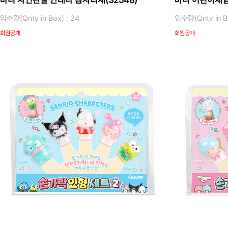
바니 자연관찰 안테나 잠자리채(32548)
바니 어린이체험 
입수량(Qnty in Box) : 24
입수량(Qnty in Bo
회원공개
회원공개