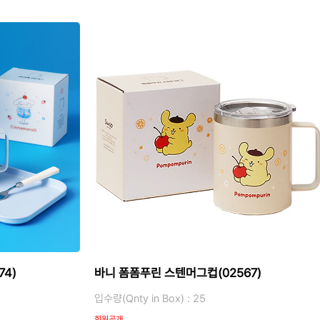
4)
바니 폼폼푸린 스텐머그컵(02567)
입수량(Qnty in Box) : 25
회원공개