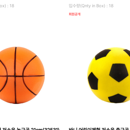
x) : 18
입수량(Qnty in Box) : 18
회원공개