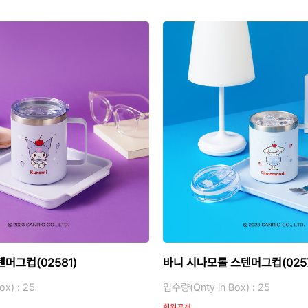
머그컵(02581)
바니 시나모롤 스텐머그컵(0257
x) : 25
입수량(Qnty in Box) : 25
회원공개