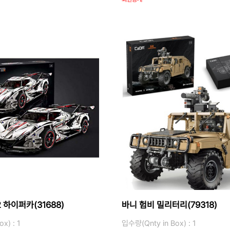
 하이퍼카(31688)
바니 험비 밀리터리(79318)
x) : 1
입수량(Qnty in Box) : 1