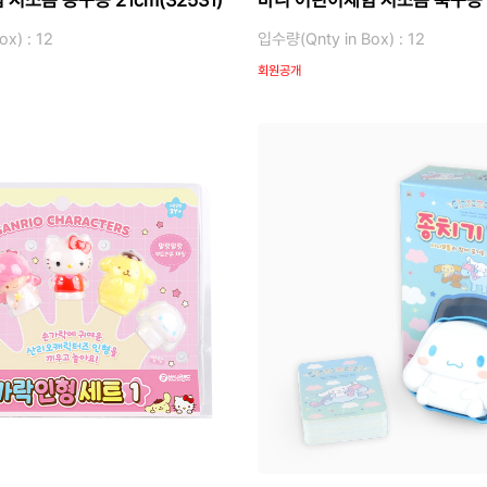
저소음 농구공 21cm(32531)
바니 어린이체험 저소음 축구공 2
x) : 12
입수량(Qnty in Box) : 12
회원공개