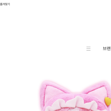
즐겨찾기
브랜
캐릭터
액션/
RC/로
자동차
승용완