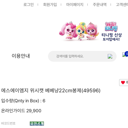
로그인
회원가입
마이페이지
주문내역
고객센
이용안내
상품
게시판
공지사항
에스에이엠지 위시캣 베베냥22cm봉제(49596)
FAQ
입수량(Qnty in Box) : 6
온라인가이드 29,900
Q&A
바코드번호
입고/품절