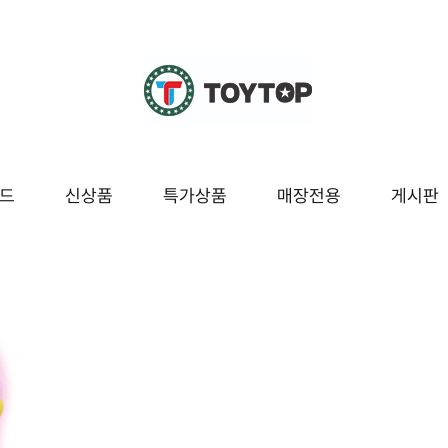
드
신상품
특가상품
매장전용
게시판
조종
교육/놀이
시즌/팬시잡화
매장전용
봇
블럭/레고
팬시
보드/퍼즐
잡화
구
도서/문구
시즌[여름]
놀이
시즌[겨울]