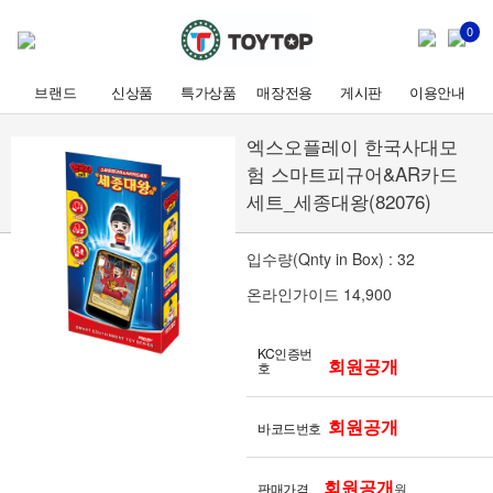
0
브랜드
신상품
특가상품
매장전용
게시판
이용안내
엑스오플레이 한국사대모
험 스마트피규어&AR카드
세트_세종대왕(82076)
입수량(Qnty in Box) : 32
온라인가이드 14,900
KC인증번
회원공개
호
회원공개
바코드번호
회원공개
판매가격
원