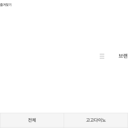
즐겨찾기
브랜
캐릭터
액션/
RC/로
자동차
승용완
전체
고고다이노