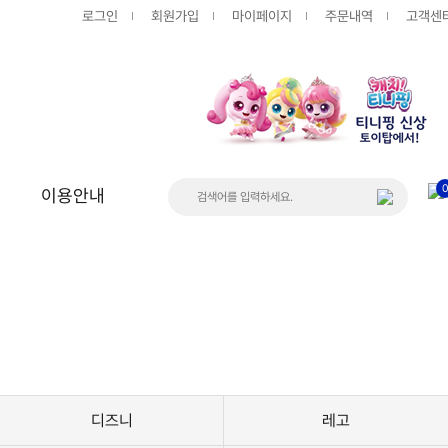
로그인
회원가입
마이페이지
주문내역
고객센
이용안내
상품
게시판
공지사항
FAQ
Q&A
디즈니
레고
입고/품절